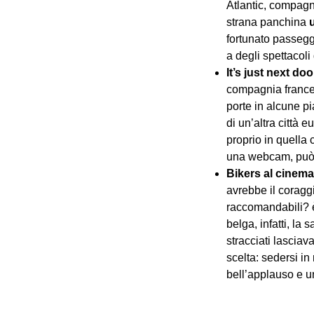
Atlantic, compagn
strana panchina
fortunato passegg
a degli spettacoli
It’s just next doo
compagnia frances
porte in alcune pi
di un’altra città 
proprio in quella 
una webcam, può in
Bikers al cinema
avrebbe il coragg
raccomandabili? è 
belga, infatti, la 
stracciati lasciav
scelta: sedersi in
bell’applauso e u