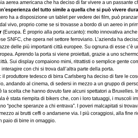
ia aerea americana che ha deciso di far vivere a un passante ch
un’esperienza del tutto simile a quella che si può vivere duran
ero ha a disposizione un tablet per vedere dei film, può pranzar
 dal vivo, proprio come se si trovasse a bordo di un aereo in pri
r
(Europa. È proprio alla porta accanto): molto innovativa anche 
e SNFC, che opera nel settore ferroviario. L’azienda ha deciso d
azze delle più importanti città europee. Su ognuna di esse c’è u
europea. Aprendo la porta si viene proiettati, grazie a uno schermo
città. Sui display compaiono mimi, ritrattisti o semplice gente c
teragire con chi si trova dall’altra parte della porta.
: il produttore tedesco di birra Carlsberg ha deciso di fare le cos
io, andando al cinema, di sedersi in mezzo a un gruppo di per
la scelta che hanno dovuto fare alcuni spettatori a Bruxelles. I
sala è stata riempita di bikers che, con i loro tatuaggi, i muscoli im
ano “poche speranze a chi entrava”. I poveri malcapitati si trova
 mezzo ai brutti ceffi o andarsene via. I più coraggiosi, alla fine
n paio di birre in omaggio.