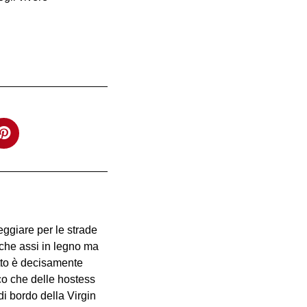
eggiare per le strade
iche assi in legno ma
etto è decisamente
co che delle hostess
di bordo della Virgin