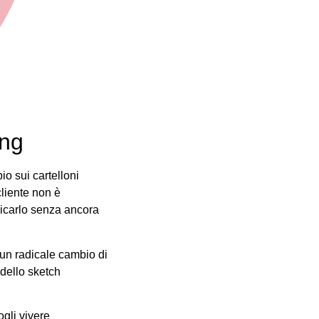
ing
o sui cartelloni
cliente non è
dicarlo senza ancora
 un radicale cambio di
 dello sketch
ogli vivere