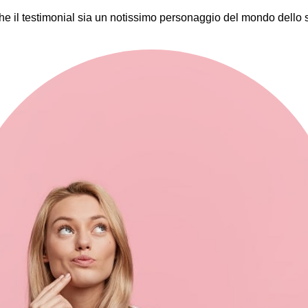
he il testimonial sia un notissimo personaggio del mondo dello 