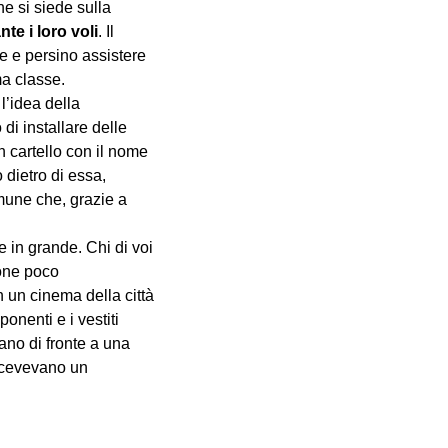
e si siede sulla
te i loro voli
. Il
e e persino assistere
ma classe.
l’idea della
i installare delle
n cartello con il nome
 dietro di essa,
omune che, grazie a
e in grande. Chi di voi
sone poco
n un cinema della città
ponenti e i vestiti
vano di fronte a una
 ricevevano un