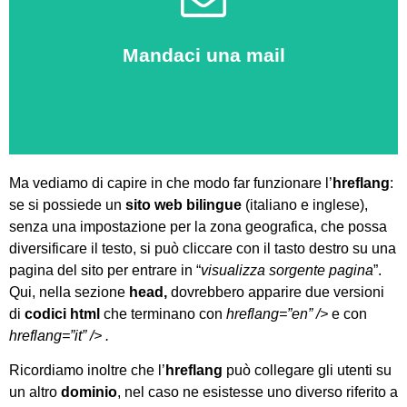
Clicca qui
Mandaci una mail
Saremo felici di aiutarti!
Ma vediamo di capire in che modo far funzionare l’
hreflang
:
se si possiede un
sito web bilingue
(italiano e inglese),
senza una impostazione per la zona geografica, che possa
diversificare il testo, si può cliccare con il tasto destro su una
pagina del sito per entrare in “
visualizza sorgente pagina
”.
Qui, nella sezione
head,
dovrebbero apparire due versioni
di
codici html
che terminano con
hreflang=”en” />
e con
hreflang=”it” /> .
Ricordiamo inoltre che l’
hreflang
può collegare gli utenti su
un altro
dominio
, nel caso ne esistesse uno diverso riferito a