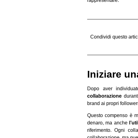
rappresentare.
Condividi questo artic
Iniziare u
Dopo aver individuat
collaborazione
durante
brand ai propri follower
Questo compenso è molto
denaro, ma anche
l’ut
riferimento. Ogni col
collaborazione, ma quest