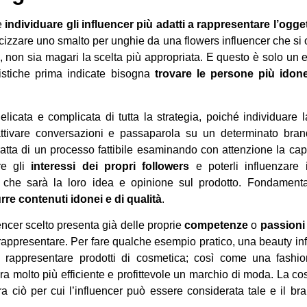
è
individuare gli influencer più adatti a rappresentare l’ogg
icizzare uno smalto per unghie da una flowers influencer che si
i, non sia magari la scelta più appropriata. E questo è solo un
ristiche prima indicate bisogna
trovare le persone più idone
elicata e complicata di tutta la strategia, poiché individuare
attivare conversazioni e passaparola su un determinato br
tratta di un processo fattibile esaminando con attenzione la capa
re gli
interessi dei propri followers
e poterli influenzare
la che sarà la loro idea e opinione sul prodotto. Fondament
rre contenuti idonei e di qualità
.
encer scelto presenta già delle proprie
competenze
o
passioni
 rappresentare. Per fare qualche esempio pratico, una beauty in
 a rappresentare prodotti di cosmetica; così come una fashio
a molto più efficiente e profittevole un marchio di moda. La cos
ra ciò per cui l’influencer può essere considerata tale e il br