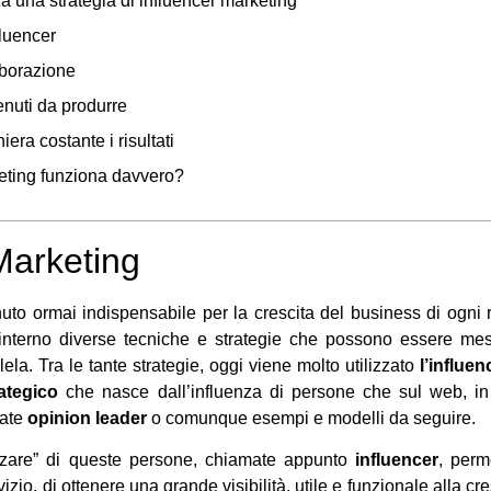
 una strategia di influencer marketing
fluencer
aborazione
enuti da produrre
era costante i risultati
keting funziona davvero?
Marketing
uto ormai indispensabile per la crescita del business di ogni r
 interno diverse tecniche e strategie che possono essere mes
la. Tra le tante strategie, oggi viene molto utilizzato
l’influe
ategico
che nasce dall’influenza di persone che sul web, in 
rate
opinion leader
o comunque esempi e modelli da seguire.
enzare” di queste persone, chiamate appunto
influencer
, perm
izio, di ottenere una grande visibilità, utile e funzionale alla cr