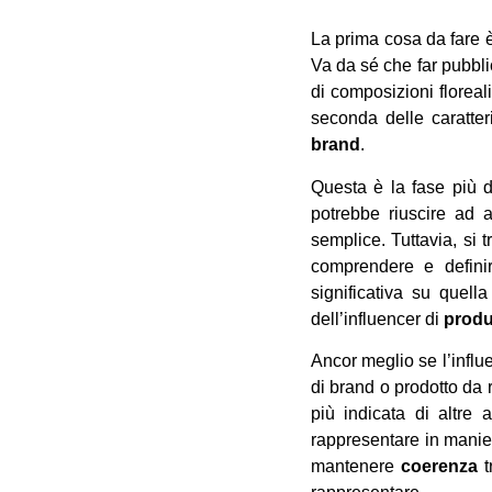
La prima cosa da fare 
Va da sé che far pubbl
di composizioni floreal
seconda delle caratte
brand
.
Questa è la fase più d
potrebbe riuscire ad 
semplice. Tuttavia, si 
comprendere e defini
significativa su quel
dell’influencer di
produ
Ancor meglio se l’influ
di brand o prodotto da
più indicata di altre
rappresentare in manier
mantenere
coerenza
t