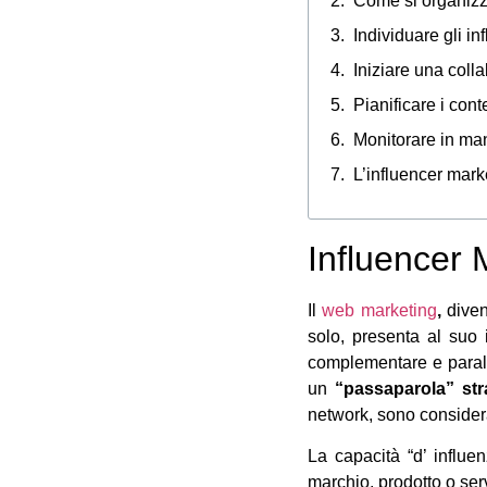
Come si organizza
Individuare gli in
Iniziare una coll
Pianificare i cont
Monitorare in mani
L’influencer mar
Influencer 
Il
web marketing
,
diven
solo, presenta al suo
complementare e paralle
un
“passaparola” str
network, sono conside
La capacità “d’ influ
marchio, prodotto o serv