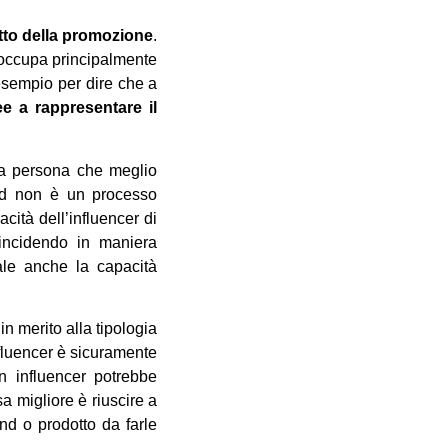
etto della promozione
.
 occupa principalmente
 esempio per dire che a
e a rappresentare il
 la persona che meglio
and non è un processo
cità dell’influencer di
 incidendo in maniera
ale anche la capacità
in merito alla tipologia
fluencer è sicuramente
n influencer potrebbe
a migliore è riuscire a
and o prodotto da farle